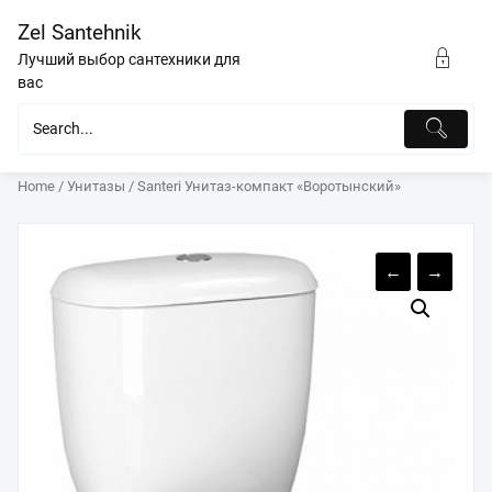
Перейти
Zel Santehnik
к
содержимому
Лучший выбор сантехники для
вас
Home
/
Унитазы
/ Santeri Унитаз-компакт «Воротынский»
←
→