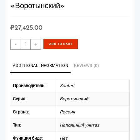
«Воротынский»
₽
27,425.00
Santeri
-
+
ADD TO CART
Унитаз-
компакт
"Воротынский"
ADDITIONAL INFORMATION
REVIEWS (0)
quantity
Производитель:
Santeri
Серия:
Воротынский
Страна:
Россия
Тип:
Напольный унитаз
Функция биде:
Нет