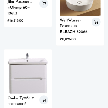
Jika Раковина
«Olymp 60»
1061.3
WeltWasser
₽
16,319.00
Раковина
ELBACH 32066
₽
11,826.00
Onika Тумба с
раковиной