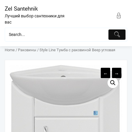
Перейти
Zel Santehnik
к
содержимому
Лучший выбор сантехники для
вас
Home
/
Раковины
/ Style Line Тумба с раковиной Веер угловая
←
→