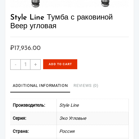
Style Line Тумба с раковиной
Веер угловая
₽
17,936.00
Style
-
+
ADD TO CART
Line
Тумба
с
ADDITIONAL INFORMATION
REVIEWS (0)
раковиной
Веер
угловая
Производитель:
Style Line
quantity
Серия:
Эко Угловые
Страна:
Россия