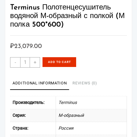
Terminus Полотенцесушитель
водяной М-образный с полкой (М
полка 500*600)
₽
23,079.00
Terminus
-
+
ADD TO CART
Полотенцесушитель
водяной
М-
ADDITIONAL INFORMATION
REVIEWS (0)
образный
с
полкой
Производитель:
Terminus
(М
полка
Серия:
М-образный
500*600)
quantity
Страна:
Россия