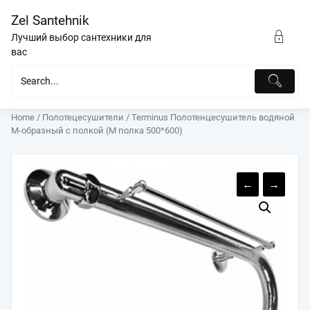
Перейти
Zel Santehnik
к
содержимому
Лучший выбор сантехники для
вас
Home
/
Полотецесушители
/ Terminus Полотенцесушитель водяной
М-образный с полкой (М полка 500*600)
←
→