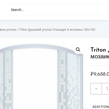
вые уголки
/ Triton Душевой уголок Стандарт А мозаика 100×100
Triton
мозаик
₽
9,688.
Trito
-
Душ
угол
Ста
А
ADDITION