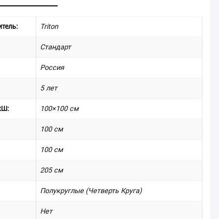
аика
x100
tity
тель:
Triton
Стандарт
Россия
5 лет
хШ:
100×100 см
100 см
100 см
205 см
Полукруглые (Четверть Круга)
Нет