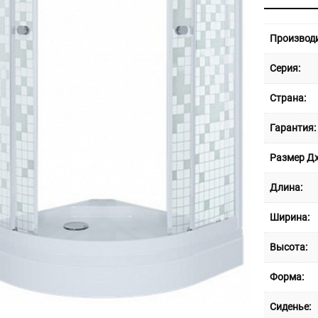
моз
100
quan
Производи
Серия:
Страна:
Гарантия:
Размер Д
Длина:
Ширина:
Высота:
Форма:
Сиденье: