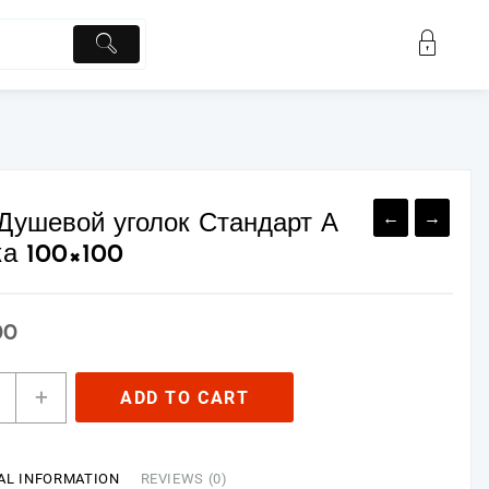
←
→
 Душевой уголок Стандарт А
а 100×100
00
n
+
ADD TO CART
евой
ок
ндарт
AL INFORMATION
REVIEWS (0)