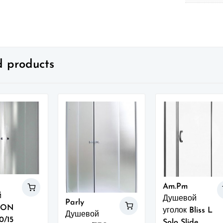
d products
Am.Pm
й
Душевой
Parly
 DON
уголок Bliss L
Душевой
0/15
Solo Slide