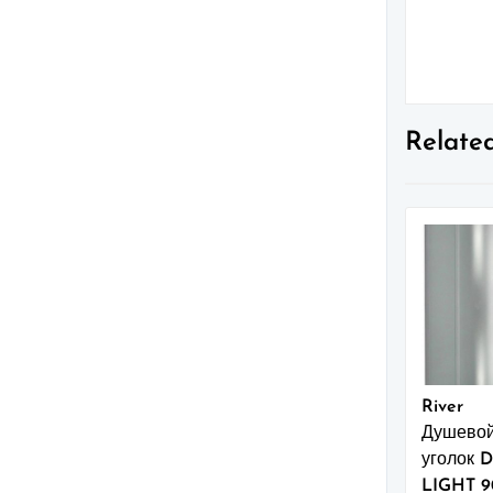
Relate
River
Душево
уголок
LIGHT 9