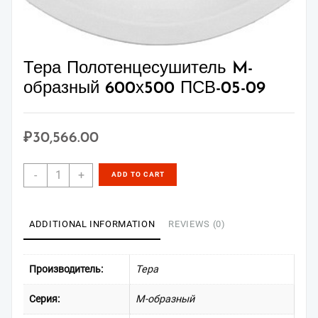
Тера Полотенцесушитель M-
образный 600х500 ПСВ-05-09
₽
30,566.00
Тера
-
+
ADD TO CART
Полотенцесушитель
M-
образный
ADDITIONAL INFORMATION
REVIEWS (0)
600х500
ПСВ-05-
09
Производитель:
Тера
quantity
Серия:
М-образный