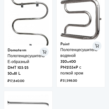
Point
Полотенцесушитель
Domoterm
водяной
Полотенцесушитель
320×400
Е-образный
PN21334P с
DMT 103-25
полкой хром
50×81 L
₽
31,598.00
₽
17,840.00