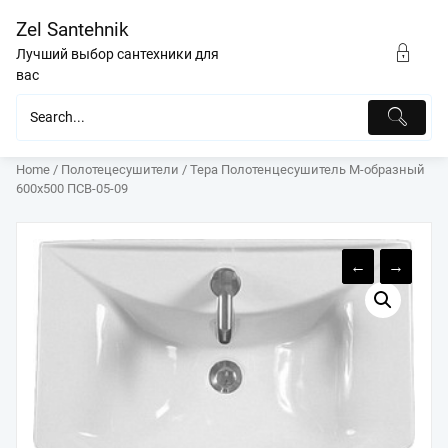
Перейти
Zel Santehnik
к
содержимому
Лучший выбор сантехники для
вас
Home
/
Полотецесушители
/ Тера Полотенцесушитель M-образный
600х500 ПСВ-05-09
←
→