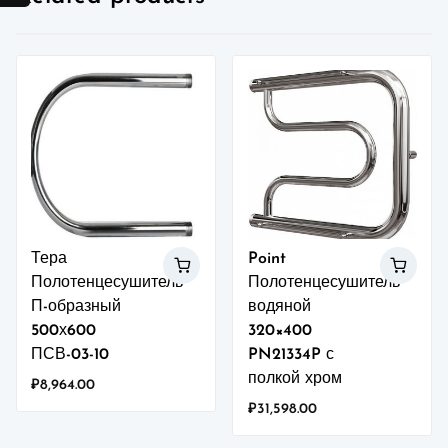
Тера
Point
Полотенцесушитель
Полотенцесушитель
П-образный
водяной
500х600
320×400
ПСВ-03-10
PN21334P с
полкой хром
₽
8,964.00
₽
31,598.00