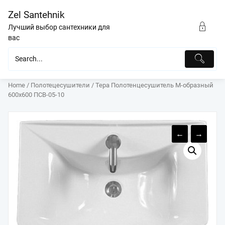
Перейти
Zel Santehnik
к
содержимому
Лучший выбор сантехники для
вас
Home
/
Полотецесушители
/ Тера Полотенцесушитель M-образный
600х600 ПСВ-05-10
←
→