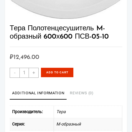
Тера Полотенцесушитель M-
образный 600х600 ПСВ-05-10
₽
12,496.00
Тера
-
+
ADD TO CART
Полотенцесушитель
M-
образный
ADDITIONAL INFORMATION
REVIEWS (0)
600х600
ПСВ-05-
10
Производитель:
Тера
quantity
Серия:
М-образный